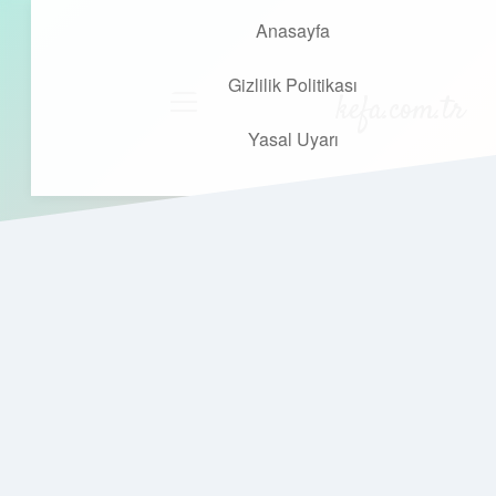
Anasayfa
Gizlilik Politikası
kefa.com.tr
menüyü
aç
Yasal Uyarı