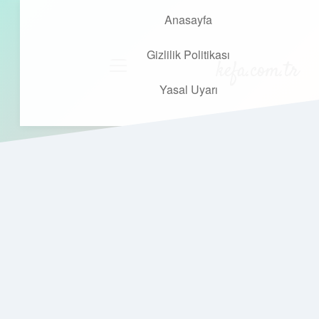
Anasayfa
Gizlilik Politikası
kefa.com.tr
menüyü
aç
Yasal Uyarı