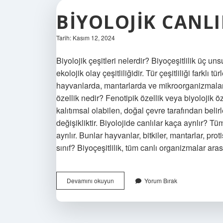
BIYOLOJIK CANL
Tarih: Kasım 12, 2024
Biyolojik çeşitleri nelerdir? Biyoçeşitlilik üç unsu
ekolojik olay çeşitliliğidir. Tür çeşitliliği farklı tü
hayvanlarda, mantarlarda ve mikroorganizmalarda
özellik nedir? Fenotipik özellik veya biyolojik öz
kalıtımsal olabilen, doğal çevre tarafından beli
değişikliktir. Biyolojide canlılar kaça ayrılır? Tü
ayrılır. Bunlar hayvanlar, bitkiler, mantarlar, proti
sınıf? Biyoçeşitlilik, tüm canlı organizmalar arası
Biyolojik
Devamını okuyun
Yorum Bırak
Canlılar
Nedir