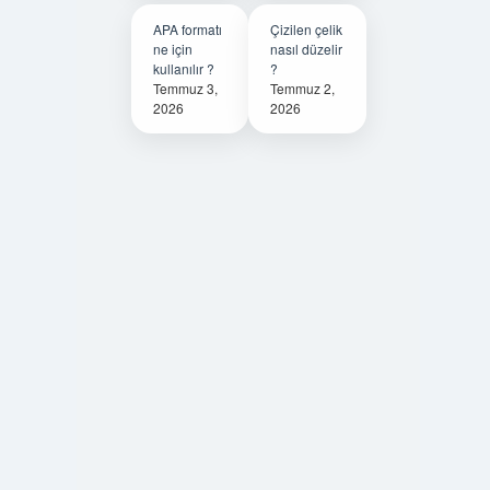
APA formatı
Çizilen çelik
ne için
nasıl düzelir
kullanılır ?
?
Temmuz 3,
Temmuz 2,
2026
2026