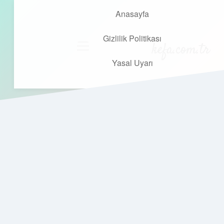
Anasayfa
Gizlilik Politikası
kefa.com.tr
menüyü
aç
Yasal Uyarı