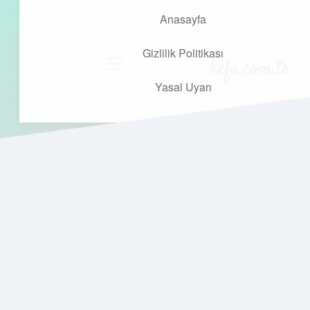
Anasayfa
Gizlilik Politikası
kefa.com.tr
menüyü
aç
Yasal Uyarı