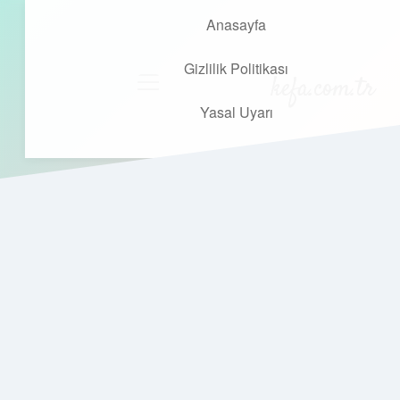
Anasayfa
Gizlilik Politikası
kefa.com.tr
menüyü
aç
Yasal Uyarı