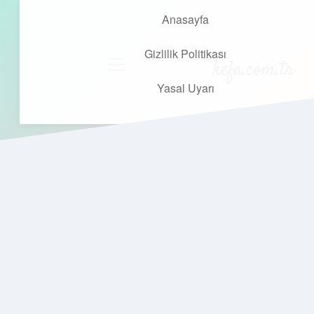
Anasayfa
Gizlilik Politikası
kefa.com.tr
menüyü
aç
Yasal Uyarı