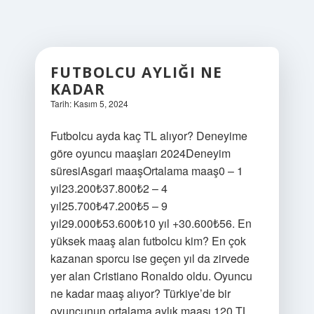
FUTBOLCU AYLIĞI NE
KADAR
Tarih: Kasım 5, 2024
Futbolcu ayda kaç TL alıyor? Deneyime
göre oyuncu maaşları 2024Deneyim
süresiAsgari maaşOrtalama maaş0 – 1
yıl23.200₺37.800₺2 – 4
yıl25.700₺47.200₺5 – 9
yıl29.000₺53.600₺10 yıl +30.600₺56. En
yüksek maaş alan futbolcu kim? En çok
kazanan sporcu ise geçen yıl da zirvede
yer alan Cristiano Ronaldo oldu. Oyuncu
ne kadar maaş alıyor? Türkiye’de bir
oyuncunun ortalama aylık maaşı 120 TL