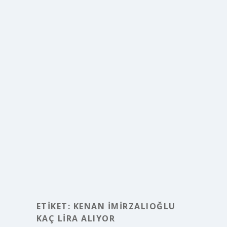
ETIKET:
KENAN İMIRZALIOĞLU
KAÇ LIRA ALIYOR