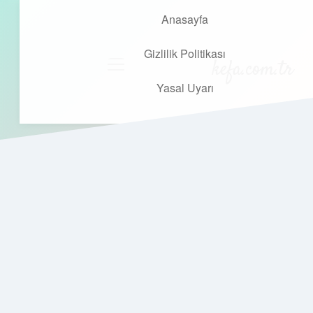
Anasayfa
Gizlilik Politikası
kefa.com.tr
menüyü
aç
Yasal Uyarı