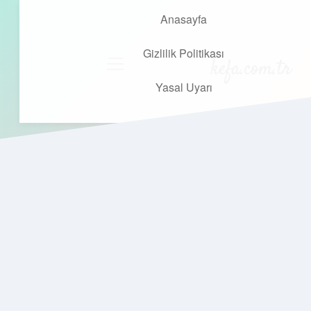
Anasayfa
Gizlilik Politikası
kefa.com.tr
menüyü
aç
Yasal Uyarı