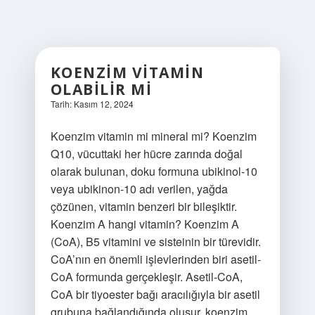
KOENZIM VITAMIN
OLABILIR MI
Tarih: Kasım 12, 2024
Koenzim vitamin mi mineral mi? Koenzim
Q10, vücuttaki her hücre zarında doğal
olarak bulunan, doku formuna ubikinol-10
veya ubikinon-10 adı verilen, yağda
çözünen, vitamin benzeri bir bileşiktir.
Koenzim A hangi vitamin? Koenzim A
(CoA), B5 vitamini ve sisteinin bir türevidir.
CoA’nın en önemli işlevlerinden biri asetil-
CoA formunda gerçekleşir. Asetil-CoA,
CoA bir tiyoester bağı aracılığıyla bir asetil
grubuna bağlandığında oluşur. koenzim