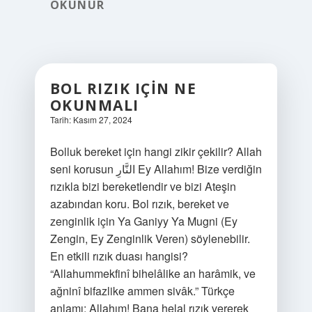
OKUNUR
BOL RIZIK IÇIN NE
OKUNMALI
Tarih: Kasım 27, 2024
Bolluk bereket için hangi zikir çekilir? Allah
seni korusun النَّارِ Ey Allahım! Bize verdiğin
rızıkla bizi bereketlendir ve bizi Ateşin
azabından koru. Bol rızık, bereket ve
zenginlik için Ya Ganiyy Ya Mugni (Ey
Zengin, Ey Zenginlik Veren) söylenebilir.
En etkili rızık duası hangisi?
“Allahummekfinî bihelâlike an harâmik, ve
ağninî bifazlike ammen sivâk.” Türkçe
anlamı: Allahım! Bana helal rızık vererek