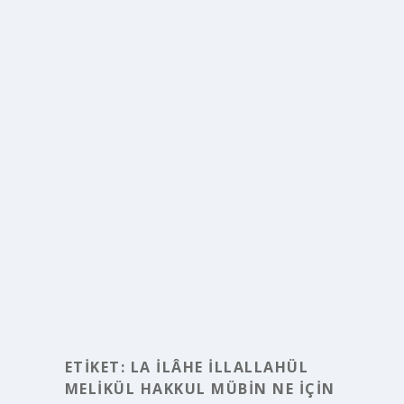
ETIKET:
LA ILÂHE ILLALLAHÜL
MELIKÜL HAKKUL MÜBIN NE IÇIN