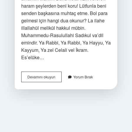
haram şeylerden beni koru! Lütfunla beni
senden başkasına muhtaç etme. Bol para
gelmesi için hangi dua okunur? La ilahe
illallahül melikül hakkul mübin.
Muhammedu-Rasulullahi Sadıkul va’dil
emindir. Ya Rabbi, Ya Rabbi, Ya Hayyu, Ya
Kayyum, Ya zel Celali vel İkram.
Es’elüke…
Bol
Devamını okuyun
Yorum Bırak
Rızık
Için
Ne
Okunmalı