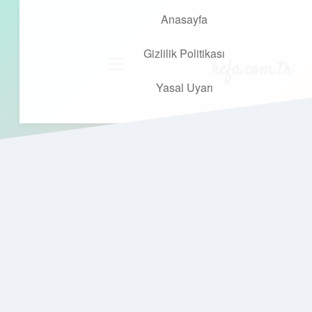
Anasayfa
Gizlilik Politikası
kefa.com.tr
menüyü
aç
Yasal Uyarı