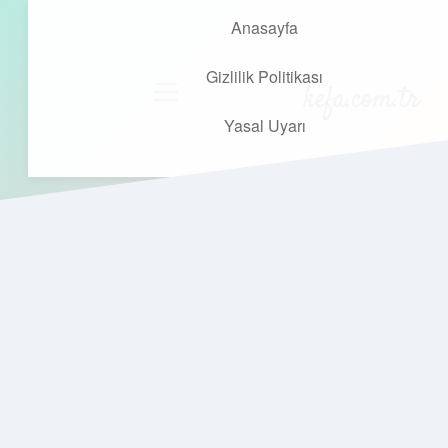
Anasayfa
Gizlilik Politikası
kefa.com.tr
menüyü
aç
Yasal Uyarı