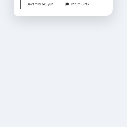
Makedonya
Devamını okuyun
Yorum Bırak
Hangi
Ülkeye
Ait