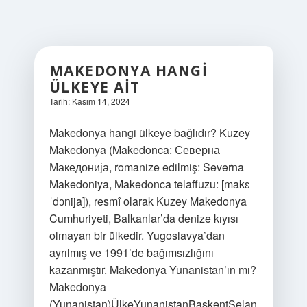
MAKEDONYA HANGI
ÜLKEYE AIT
Tarih: Kasım 14, 2024
Makedonya hangi ülkeye bağlıdır? Kuzey
Makedonya (Makedonca: Северна
Македонија, romanize edilmiş: Severna
Makedoniya, Makedonca telaffuzu: [makɛ
ˈdɔnija]), resmî olarak Kuzey Makedonya
Cumhuriyeti, Balkanlar’da denize kıyısı
olmayan bir ülkedir. Yugoslavya’dan
ayrılmış ve 1991’de bağımsızlığını
kazanmıştır. Makedonya Yunanistan’ın mı?
Makedonya
(Yunanistan)ÜlkeYunanistanBaşkentSelan