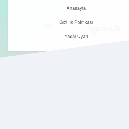
Anasayfa
Gizlilik Politikası
kefa.com.tr
menüyü
aç
Yasal Uyarı