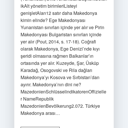
ikAlt yönetim birimleriListeyi
genişletAlan12 satır daha Makedonya
kimin elinde? Ege Makedonyası
Yunanistan sınırları içinde yer alır ve Pirin
Makedonyası Bulgaristan sınırları içinde
yer alır (Pout, 2014, s. 17-18). Coğrafi
olarak Makedonya, Ege Denizi’nde kıyı
şeridi olmasına rağmen Balkanlar’ın
ortasında yer alır. Kuzeyde, Şar, Üsküp
Karadağ, Osogovski ve Rila dağları
Makedonya’yı Kosova ve Sırbistan’dan
ayırır. Makedonya’nın dini ne?
MazedonienSchlüsselindikatorenOffizielle
r NameRepublik
MazedonienBevölkerung2.072. Türkiye
Makedonya arası…