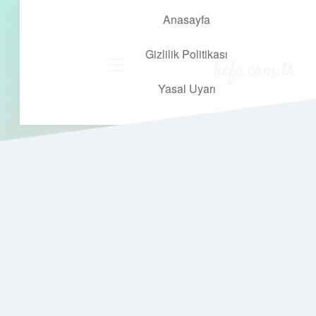
Anasayfa
Gizlilik Politikası
kefa.com.tr
menüyü
aç
Yasal Uyarı