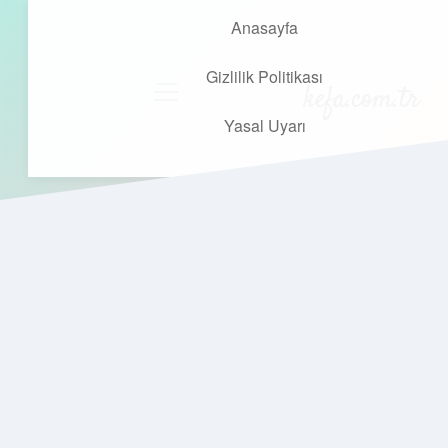
Anasayfa
Gizlilik Politikası
kefa.com.tr
menüyü
aç
Yasal Uyarı