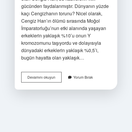
gücünden faydalanmıştır. Dünyanın yüzde
kaçı Cengizhanın torunu? Nicel olarak,
Cengiz Han’ın ölümü sırasında Moğol
İmparatorluğu’nun etki alanında yaşayan
erkeklerin yaklaşık %10’u onun Y
kromozomunu taşıyordu ve dolayısıyla
dünyadaki erkeklerin yaklaşık %0,5’i,
bugün hayatta olan yaklaşık…
Cengiz
Devamını okuyun
Yorum Bırak
Hanın
Neden
Çok
Çocuğu
Var