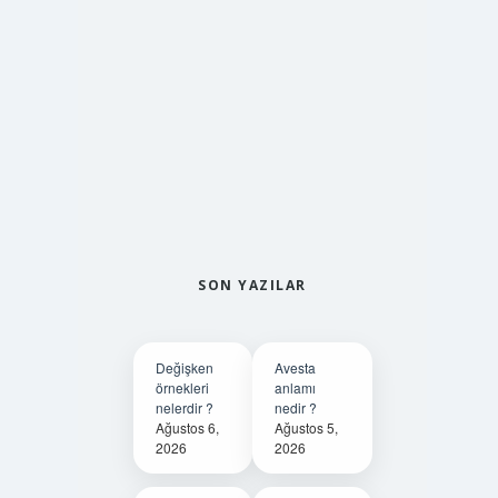
SON YAZILAR
Değişken
Avesta
örnekleri
anlamı
nelerdir ?
nedir ?
Ağustos 6,
Ağustos 5,
2026
2026