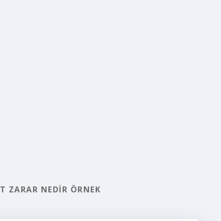
T ZARAR NEDIR ÖRNEK