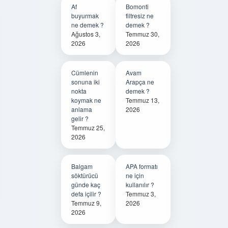
Af
Bomonti
buyurmak
filtresiz ne
ne demek ?
demek ?
Ağustos 3,
Temmuz 30,
2026
2026
Cümlenin
Avam
sonuna iki
Arapça ne
nokta
demek ?
koymak ne
Temmuz 13,
anlama
2026
gelir ?
Temmuz 25,
2026
Balgam
APA formatı
söktürücü
ne için
günde kaç
kullanılır ?
defa içilir ?
Temmuz 3,
Temmuz 9,
2026
2026