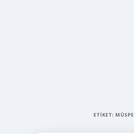
ETIKET:
MÜSPE