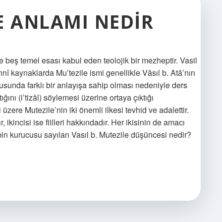
E ANLAMI NEDIR
e beş temel esası kabul eden teolojik bir mezheptir. Vasil
nnî kaynaklarda Mu’tezile ismi genellikle Vâsıl b. Atâ’nın
usunda farklı bir anlayışa sahip olması nedeniyle ders
ğını (i’tizâl) söylemesi üzerine ortaya çıktığı
 üzere Mutezile’nin iki önemli ilkesi tevhid ve adalettir.
, ikincisi ise fiilleri hakkındadır. Her ikisinin de amacı
ebin kurucusu sayılan Vasıl b. Mutezile düşüncesi nedir?