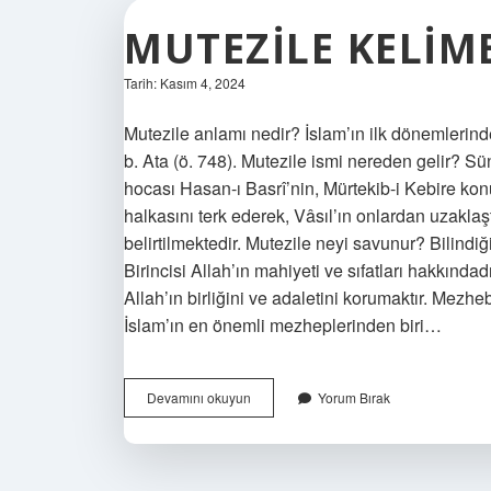
MUTEZILE KELIM
Tarih: Kasım 4, 2024
Mutezile anlamı nedir? İslam’ın ilk dönemlerind
b. Ata (ö. 748). Mutezile ismi nereden gelir? Sü
hocası Hasan-ı Basrî’nin, Mürtekib-i Kebire kon
halkasını terk ederek, Vâsıl’ın onlardan uzaklaştı
belirtilmektedir. Mutezile neyi savunur? Bilindiği
Birincisi Allah’ın mahiyeti ve sıfatları hakkındadır
Allah’ın birliğini ve adaletini korumaktır. Mezh
İslam’ın en önemli mezheplerinden biri…
Mutezile
Devamını okuyun
Yorum Bırak
Kelime
Anlamı
Nedir