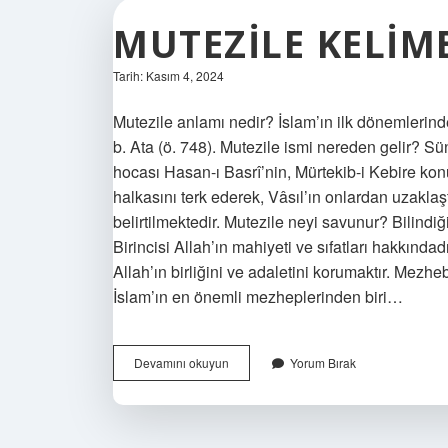
MUTEZILE KELIM
Tarih: Kasım 4, 2024
Mutezile anlamı nedir? İslam’ın ilk dönemlerind
b. Ata (ö. 748). Mutezile ismi nereden gelir? Sü
hocası Hasan-ı Basrî’nin, Mürtekib-i Kebire kon
halkasını terk ederek, Vâsıl’ın onlardan uzaklaştı
belirtilmektedir. Mutezile neyi savunur? Bilindiği
Birincisi Allah’ın mahiyeti ve sıfatları hakkındadır
Allah’ın birliğini ve adaletini korumaktır. Mezh
İslam’ın en önemli mezheplerinden biri…
Mutezile
Devamını okuyun
Yorum Bırak
Kelime
Anlamı
Nedir