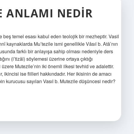
E ANLAMI NEDIR
e beş temel esası kabul eden teolojik bir mezheptir. Vasil
nnî kaynaklarda Mu’tezile ismi genellikle Vâsıl b. Atâ’nın
usunda farklı bir anlayışa sahip olması nedeniyle ders
ğını (i’tizâl) söylemesi üzerine ortaya çıktığı
 üzere Mutezile’nin iki önemli ilkesi tevhid ve adalettir.
, ikincisi ise fiilleri hakkındadır. Her ikisinin de amacı
ebin kurucusu sayılan Vasıl b. Mutezile düşüncesi nedir?