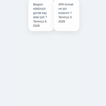
Balgam
APA formatı
söktürücü
ne için
günde kaç
kullanılır ?
defa içilir ?
Temmuz 3,
Temmuz 9,
2026
2026