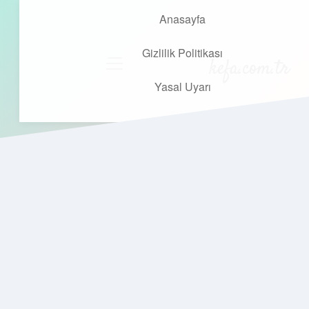
Anasayfa
Gizlilik Politikası
kefa.com.tr
menüyü
aç
Yasal Uyarı