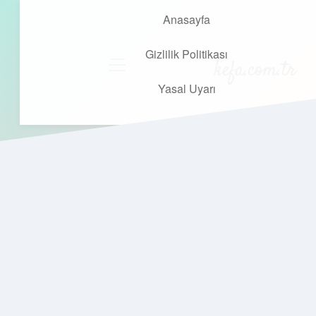
Anasayfa
Gizlilik Politikası
kefa.com.tr
menüyü
aç
Yasal Uyarı