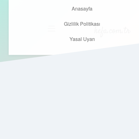
Anasayfa
Gizlilik Politikası
kefa.com.tr
menüyü
aç
Yasal Uyarı