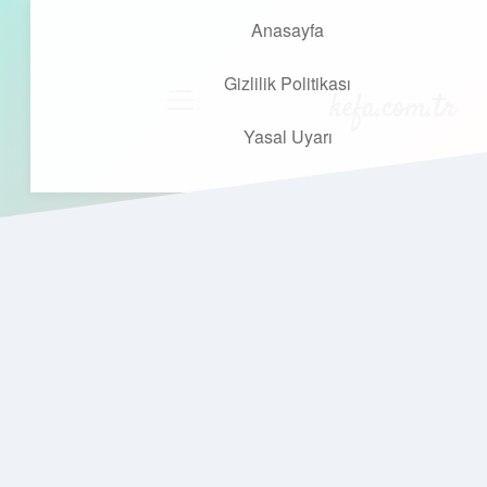
Anasayfa
Gizlilik Politikası
kefa.com.tr
menüyü
aç
Yasal Uyarı