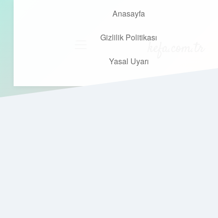
Anasayfa
Gizlilik Politikası
kefa.com.tr
menüyü
aç
Yasal Uyarı