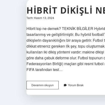
HIBRIT DIKIŞLI 
Tarih: Kasım 13, 2024
Hibrit top ne demek? TEKNİK BİLGİLER Hybrid 
tasarlanmış ve geliştirilmiştir. Bu hybrid football
dikişlerin dayanıklılığını bir araya getirir. Futbol
dikkat etmeniz gereken ilk şey, topu oluşturmak 
kullanılan iki dikiş yöntemi vardır: makine dikişi
göre daha çabuk deforme olur. Futbol topunun or
Federasyonları Birliği) maçları gibi resmi futbo
FIFA tarafından test…
Hibrit
Devamını okuyun
Yorum Bırak
Dikişli
Ne
Demek