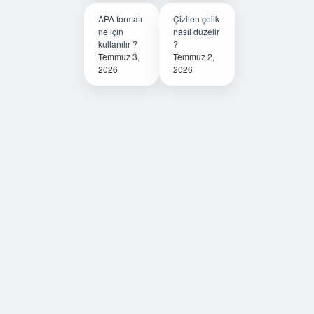
APA formatı
Çizilen çelik
ne için
nasıl düzelir
kullanılır ?
?
Temmuz 3,
Temmuz 2,
2026
2026