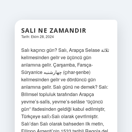
SALI NE ZAMANDIR
Tarih: Ekim 28, 2024
Salı kaçıncı gün? Salı, Arapça Selase ثلاثة
kelimesinden gelir ve üçüncü gün
anlamına gelir. Çarşamba, Farsça-
Süryanice چهارشنبه (çıhar-şenbe)
kelimesinden gelir ve dördüncü gün
anlamına gelir. Salı günü ne demek? Salı:
Bilimsel topluluk tarafından Arapça
yevme’s-salîs, yevme’s-selâse “üçüncü
gün” ifadesinden geldiği kabul edilmiştir,
Türkçeye salî>Salı olarak çevrilmiştir.
Salı’dan Salı olarak bahseden ilk metin,
Filippo Argenti’nin 1533 tarihli Regola del