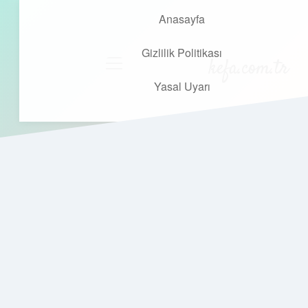
Anasayfa
Gizlilik Politikası
kefa.com.tr
menüyü
aç
Yasal Uyarı