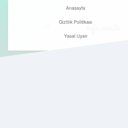
Anasayfa
Gizlilik Politikası
kefa.com.tr
menüyü
aç
Yasal Uyarı