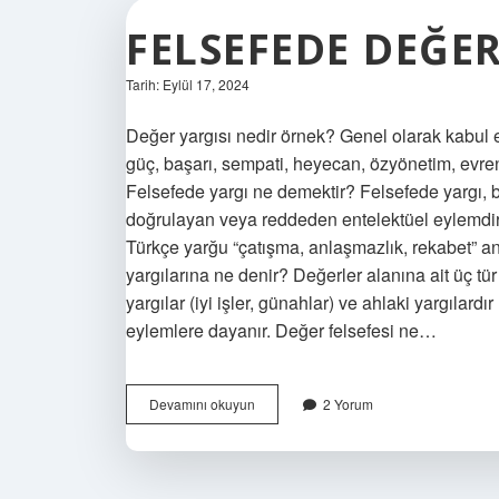
FELSEFEDE DEĞER
Tarih: Eylül 17, 2024
Değer yargısı nedir örnek? Genel olarak kabul e
güç, başarı, sempati, heyecan, özyönetim, evren
Felsefede yargı ne demektir? Felsefede yargı, bir
doğrulayan veya reddeden entelektüel eylemdi
Türkçe yarğu “çatışma, anlaşmazlık, rekabet” a
yargılarına ne denir? Değerler alanına ait üç tür y
yargılar (iyi işler, günahlar) ve ahlaki yargılardır
eylemlere dayanır. Değer felsefesi ne…
Felsefede
Devamını okuyun
2 Yorum
Değer
Yargısı
Ne
Demek