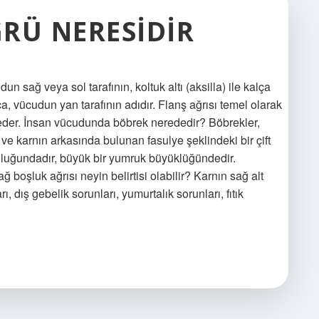
RÜ NERESIDIR
n sağ veya sol tarafının, koltuk altı (aksilla) ile kalça
a, vücudun yan tarafının adıdır. Flanş ağrısı temel olarak
de eder. İnsan vücudunda böbrek nerededir? Böbrekler,
ve karnın arkasında bulunan fasulye şeklindeki bir çift
nluğundadır, büyük bir yumruk büyüklüğündedir.
ağ boşluk ağrısı neyin belirtisi olabilir? Karnın sağ alt
ı, dış gebelik sorunları, yumurtalık sorunları, fıtık