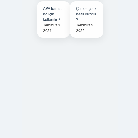
APA formatı
Çizilen çelik
ne için
nasıl düzelir
kullanılır ?
?
Temmuz 3,
Temmuz 2,
2026
2026