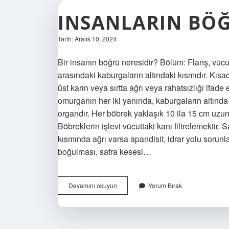
INSANLARIN BÖĞ
Tarih: Aralık 10, 2024
Bir insanın böğrü neresidir? Bölüm: Flanş, vücudu
arasındaki kaburgaların altındaki kısmıdır. Kısac
üst karın veya sırtta ağrı veya rahatsızlığı ifa
omurganın her iki yanında, kaburgaların altında 
organdır. Her böbrek yaklaşık 10 ila 15 cm uzu
Böbreklerin işlevi vücuttaki kanı filtrelemektir. S
kısmında ağrı varsa apandisit, idrar yolu sorunlar
boğulması, safra kesesi…
Insanların
Devamını okuyun
Yorum Bırak
Böğrü
Neresidir