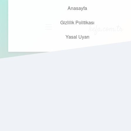
Anasayfa
Gizlilik Politikası
kefa.com.tr
menüyü
aç
Yasal Uyarı