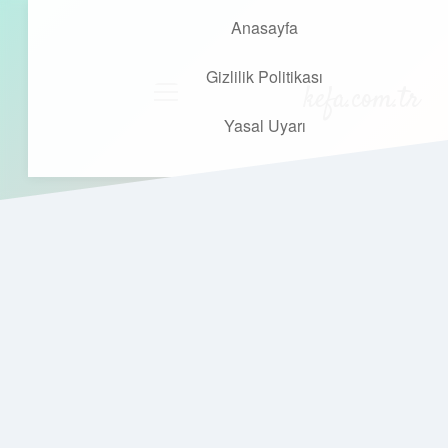
Anasayfa
Gizlilik Politikası
kefa.com.tr
menüyü
aç
Yasal Uyarı