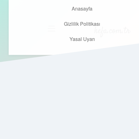
Anasayfa
Gizlilik Politikası
kefa.com.tr
menüyü
aç
Yasal Uyarı