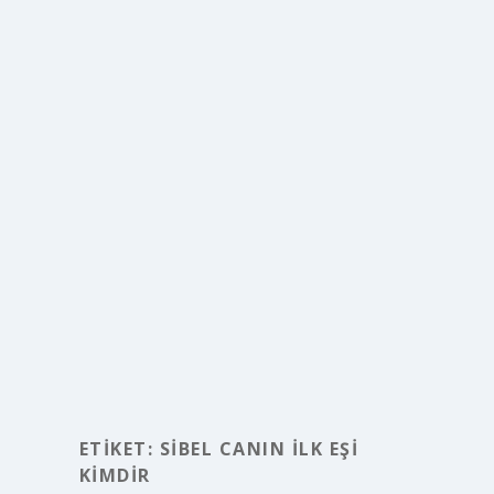
ETIKET:
SIBEL CANIN ILK EŞI
KIMDIR