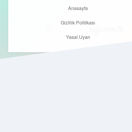
Anasayfa
Gizlilik Politikası
kefa.com.tr
menüyü
aç
Yasal Uyarı