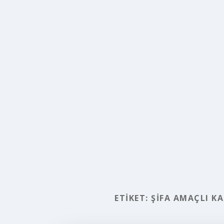
ETIKET:
ŞIFA AMAÇLI K