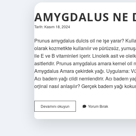
AMYGDALUS NE 
Tarih: Kasım 18, 2024
Prunus amygdalus dulcis oil ne işe yarar? Kulla
olarak kozmetikte kullanılır ve pürüzsüz, yumuşa
ile E ve B vitaminleri içerir. Linoleik asit ve ol
asitleridir. Prunus amygdalus amara kernel oil n
Amygdalus Amara çekirdek yağı. Uygulama: Vüc
Acı badem yağı cildi nemlendirir. Acı badem yağ
orjinal nasıl anlaşılır? Gerçek badem yağı ko
Amygdalus
Devamını okuyun
Yorum Bırak
Ne
Demek