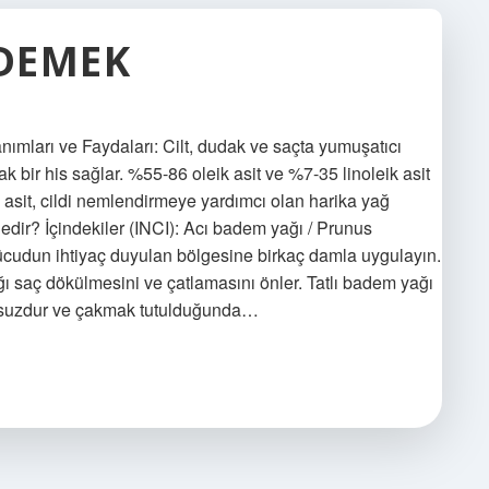
DEMEK
nımları ve Faydaları: Cilt, dudak ve saçta yumuşatıcı
k bir his sağlar. %55-86 oleik asit ve %7-35 linoleik asit
eik asit, cildi nemlendirmeye yardımcı olan harika yağ
edir? İçindekiler (INCI): Acı badem yağı / Prunus
udun ihtiyaç duyulan bölgesine birkaç damla uygulayın.
ı saç dökülmesini ve çatlamasını önler. Tatlı badem yağı
kusuzdur ve çakmak tutulduğunda…