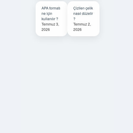
APA formatı
Çizilen çelik
ne için
nasıl düzelir
kullanılır ?
?
Temmuz 3,
Temmuz 2,
2026
2026