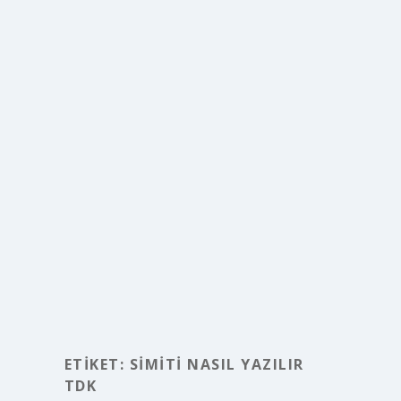
ETIKET:
SIMITI NASIL YAZILIR
TDK