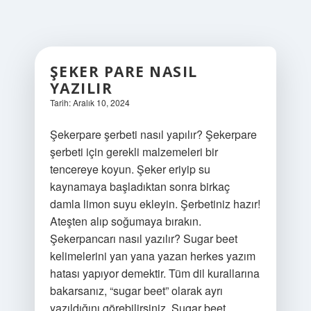
ŞEKER PARE NASIL
YAZILIR
Tarih: Aralık 10, 2024
Şekerpare şerbeti nasıl yapılır? Şekerpare
şerbeti için gerekli malzemeleri bir
tencereye koyun. Şeker eriyip su
kaynamaya başladıktan sonra birkaç
damla limon suyu ekleyin. Şerbetiniz hazır!
Ateşten alıp soğumaya bırakın.
Şekerpancarı nasıl yazılır? Sugar beet
kelimelerini yan yana yazan herkes yazım
hatası yapıyor demektir. Tüm dil kurallarına
bakarsanız, “sugar beet” olarak ayrı
yazıldığını görebilirsiniz. Sugar beet