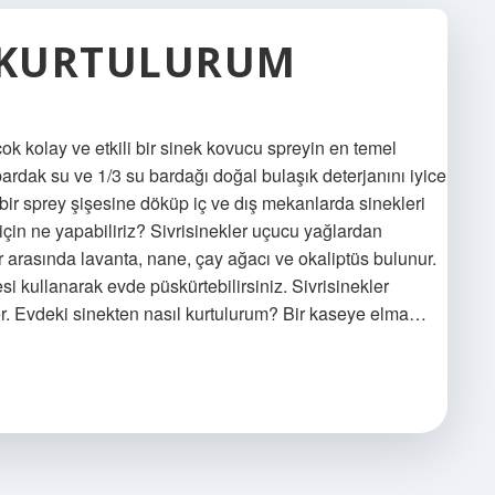
L KURTULURUM
ok kolay ve etkili bir sinek kovucu spreyin en temel
bardak su ve 1/3 su bardağı doğal bulaşık deterjanını iyice
 bir sprey şişesine döküp iç ve dış mekanlarda sinekleri
için ne yapabiliriz? Sivrisinekler uçucu yağlardan
ar arasında lavanta, nane, çay ağacı ve okaliptüs bulunur.
esi kullanarak evde püskürtebilirsiniz. Sivrisinekler
r. Evdeki sinekten nasıl kurtulurum? Bir kaseye elma…