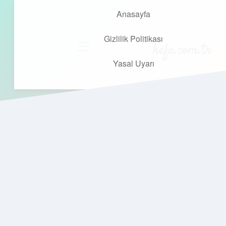
Anasayfa
Gizlilik Politikası
kefa.com.tr
menüyü
aç
Yasal Uyarı