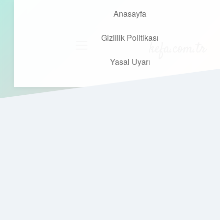
Anasayfa
Gizlilik Politikası
kefa.com.tr
menüyü
aç
Yasal Uyarı