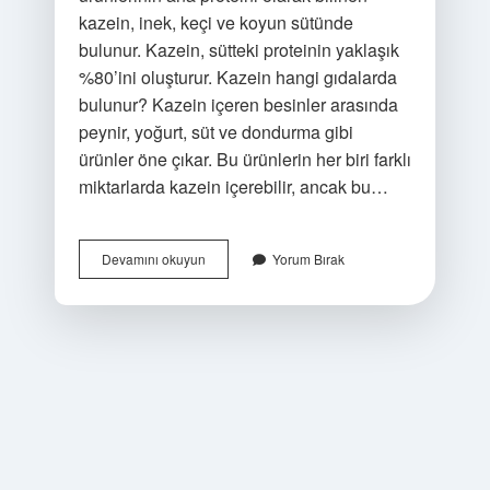
kazein, inek, keçi ve koyun sütünde
bulunur. Kazein, sütteki proteinin yaklaşık
%80’ini oluşturur. Kazein hangi gıdalarda
bulunur? Kazein içeren besinler arasında
peynir, yoğurt, süt ve dondurma gibi
ürünler öne çıkar. Bu ürünlerin her biri farklı
miktarlarda kazein içerebilir, ancak bu…
Soya
Devamını okuyun
Yorum Bırak
Sütünde
Kazein
Var
Mı