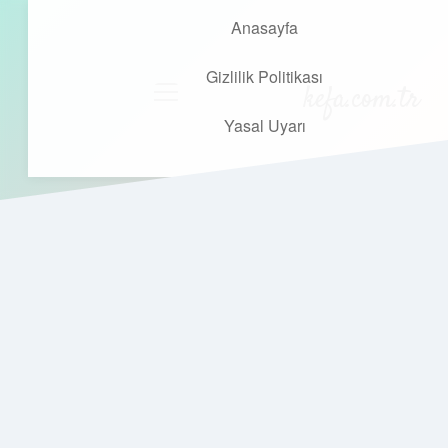
Anasayfa
Gizlilik Politikası
kefa.com.tr
menüyü
aç
Yasal Uyarı