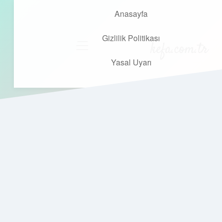
Anasayfa
Gizlilik Politikası
kefa.com.tr
menüyü
aç
Yasal Uyarı