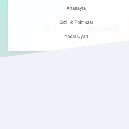
Anasayfa
Gizlilik Politikası
kefa.com.tr
menüyü
aç
Yasal Uyarı