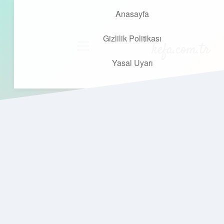
Anasayfa
Gizlilik Politikası
kefa.com.tr
menüyü
aç
Yasal Uyarı