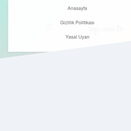
Anasayfa
Gizlilik Politikası
kefa.com.tr
menüyü
aç
Yasal Uyarı