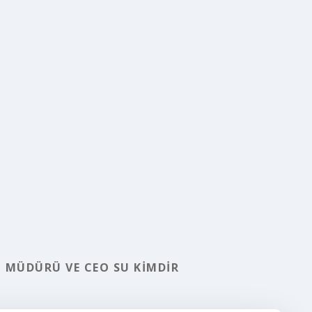
 MÜDÜRÜ VE CEO SU KIMDIR