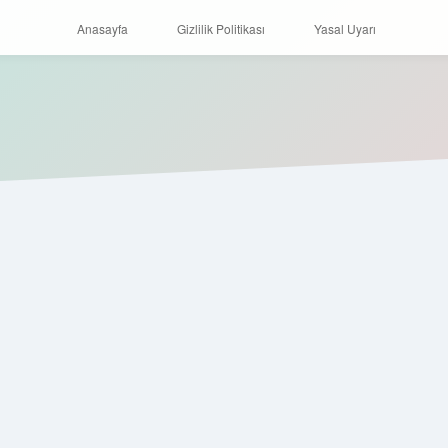
Anasayfa
Gizlilik Politikası
Yasal Uyarı