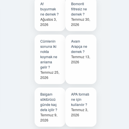
Af
Bomonti
buyurmak
filtresiz ne
ne demek ?
demek ?
Ağustos 3,
Temmuz 30,
2026
2026
Cümlenin
Avam
sonuna iki
Arapça ne
nokta
demek ?
koymak ne
Temmuz 13,
anlama
2026
gelir ?
Temmuz 25,
2026
Balgam
APA formatı
söktürücü
ne için
günde kaç
kullanılır ?
defa içilir ?
Temmuz 3,
Temmuz 9,
2026
2026