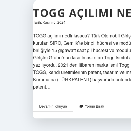
TOGG AÇILIMI N
Tarih: Kasım 5, 2024
TOGG açılımı nedir kısaca? Türk Otomobil Girişim
kurulan SIRO, Gemlik’te bir pil hücresi ve modü
birliğiyle 15 gigawatt saat pil hücresi ve modü
Girişim Grubu’nun kısaltması olan Togg ismini 
yazılıyordu. 2021’den itibaren marka ismi Tog
TOGG, kendi üretimlerinin patent, tasarım ve ma
Kurumu’na (TÜRKPATENT) başvuruda bulundu
patent…
Togg
Devamını okuyun
Yorum Bırak
Açılımı
Nedir
Komik