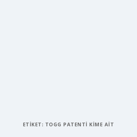
ETIKET:
TOGG PATENTI KIME AIT