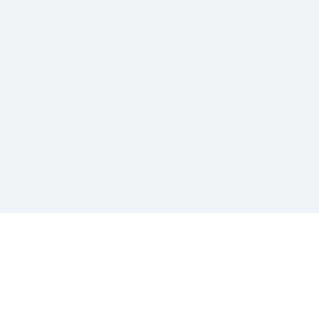
Scro
Scroll
to
to
the
the
top
top