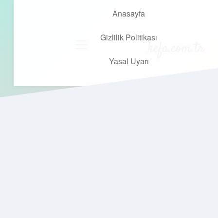
Anasayfa
Gizlilik Politikası
kefa.com.tr
menüyü
aç
Yasal Uyarı