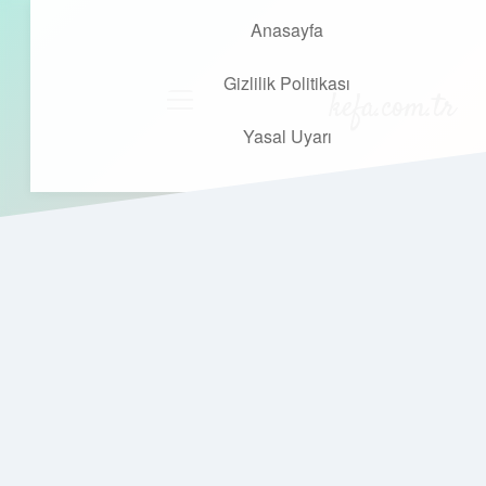
Anasayfa
Gizlilik Politikası
kefa.com.tr
menüyü
aç
Yasal Uyarı