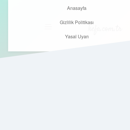
Anasayfa
Gizlilik Politikası
kefa.com.tr
menüyü
aç
Yasal Uyarı