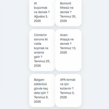
Af
Bomonti
buyurmak
filtresiz ne
ne demek ?
demek ?
Ağustos 3,
Temmuz 30,
2026
2026
Cümlenin
Avam
sonuna iki
Arapça ne
nokta
demek ?
koymak ne
Temmuz 13,
anlama
2026
gelir ?
Temmuz 25,
2026
Balgam
APA formatı
söktürücü
ne için
günde kaç
kullanılır ?
defa içilir ?
Temmuz 3,
Temmuz 9,
2026
2026