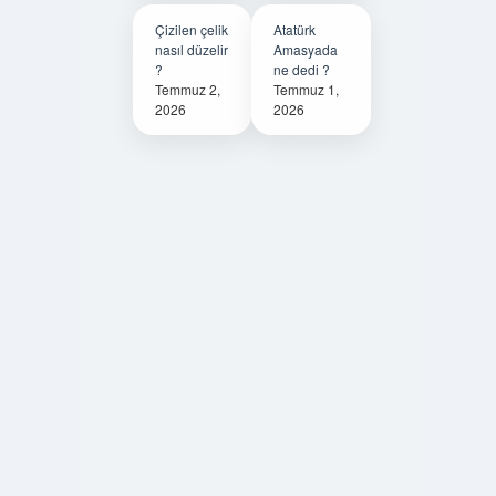
Çizilen çelik
Atatürk
nasıl düzelir
Amasyada
?
ne dedi ?
Temmuz 2,
Temmuz 1,
2026
2026