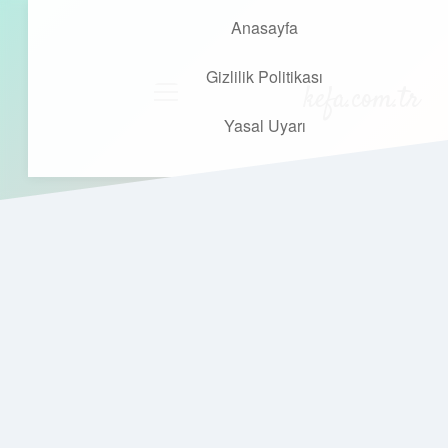
Anasayfa
Gizlilik Politikası
kefa.com.tr
menüyü
aç
Yasal Uyarı