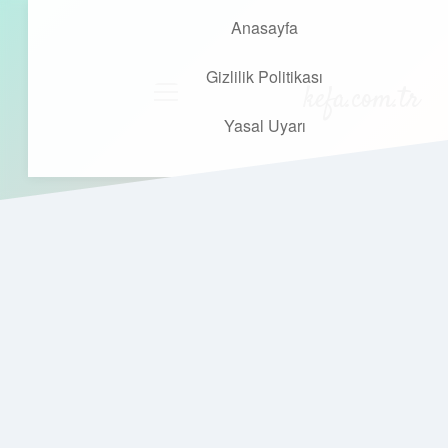
Anasayfa
Gizlilik Politikası
kefa.com.tr
menüyü
aç
Yasal Uyarı