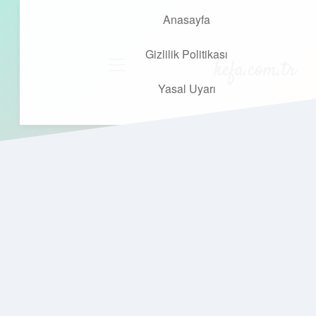
Anasayfa
Gizlilik Politikası
kefa.com.tr
menüyü
aç
Yasal Uyarı